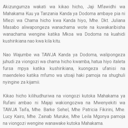
Akizungumza wakati wa kikao hicho, Jaji Mfawidhi wa
Mahakama Kuu ya Tanzania Kanda ya Dodoma ambaye pia ni
Mlezi wa Chama hicho kwa Kanda hiyo, Mhe. Dkt. Juliana
Masabo aliwapongeza wanachama wote na kuwakaribisha
wanachama wengine katika Mkoa wa Dodoma na kuahidi
kushirikiana nao kwa kila kitu.
Nao Wajumbe wa TAWJA Kanda ya Dodoma, walipongeza
juhudi za viongozi wa chama hicho kwamba, hatua hiyo italeta
fursa mpya katika kushirikiana, kuongeza ufanisi na
maendeleo katika mfumo wa utoaji haki pamoja na shughuli
nyingine za kijamii.
Kikao hicho kilihudhuriwa na viongozi kutoka Mahakama ya
Rufani ambao ni Majaji wakiongozwa na Mwenyekiti wa
TAWJA Taifa, Mhe. Barke Sehel, Mhe Patricia Fikirini, Mhe.
Lucy Kairo, Mhe. Zainab Muruke, Mhe Leila Mgonya pamoja
na viongozi wengine wanawake kutoka Mahakama.