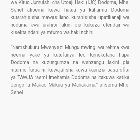
wa Kituo Jumuishi cha Utoaji Haki (IJC) Dodoma, Mhe.
Sehel alisema kuwa, hatua ya kuhamia Dodoma
kutarahisisha mawasiliano, kurahisisha upatikanaji wa
huduma kwa urahisi lakini pia kukuza utendaji wa
kisekta ndani ya mfumo wa haki nchini.
“Namshukuru Mwenyezi Mungu mwingi wa rehma kwa
neema yake ya kutufanya leo tumekutana hapa
Dodoma na kuzungumza na wenzangu lakini pia
nitumie fursa hii kuwajulisha kuwa kuanzia sasa ofisi
ya TAWJA rasmi imehamia Dodoma na itakuwa katika
Jengo la Makao Makuu ya Mahakama,” alisema Mhe.
Sehel.