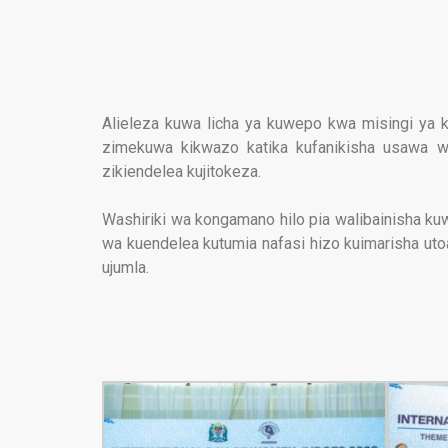
Alieleza kuwa licha ya kuwepo kwa misingi ya 
zimekuwa kikwazo katika kufanikisha usawa wa
zikiendelea kujitokeza.
Washiriki wa kongamano hilo pia walibainisha k
wa kuendelea kutumia nafasi hizo kuimarisha utoa
ujumla.