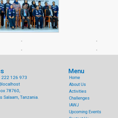
ss
Menu
 222 126 973
Home
@localhost
About Us
Box 78760,
Activities
s Salaam, Tanzania.
Challenges
IAWJ
Upcoming Events