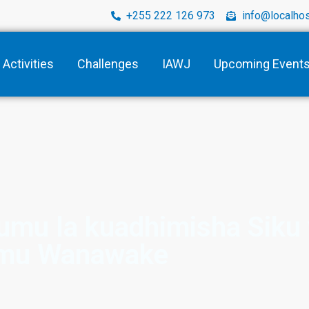
+255 222 126 973
info@localhos
Activities
Challenges
IAWJ
Upcoming Event
u la kuadhimisha Siku y
imu Wanawake