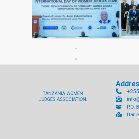
Addre
+255
TANZANIA WOMEN
info
JUDGES ASSOCIATION.
P.O. 
Dar e