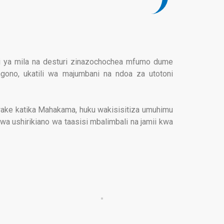
hi ya mila na desturi zinazochochea mfumo dume
gono, ukatili wa majumbani na ndoa za utotoni
wake katika Mahakama, huku wakisisitiza umuhimu
wa ushirikiano wa taasisi mbalimbali na jamii kwa