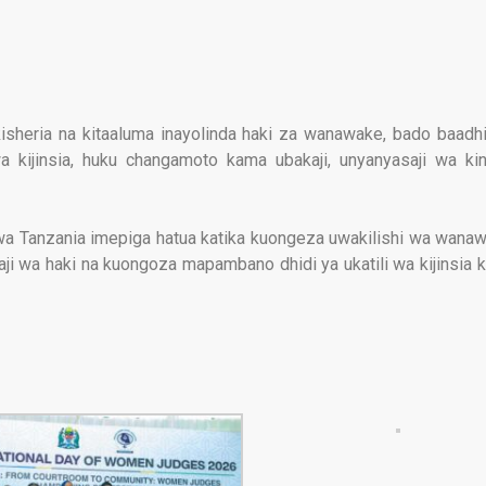
kisheria na kitaaluma inayolinda haki za wanawake, bado baad
 kijinsia, huku changamoto kama ubakaji, unyanyasaji wa kin
uwa Tanzania imepiga hatua katika kuongeza uwakilishi wa wana
ji wa haki na kuongoza mapambano dhidi ya ukatili wa kijinsia k