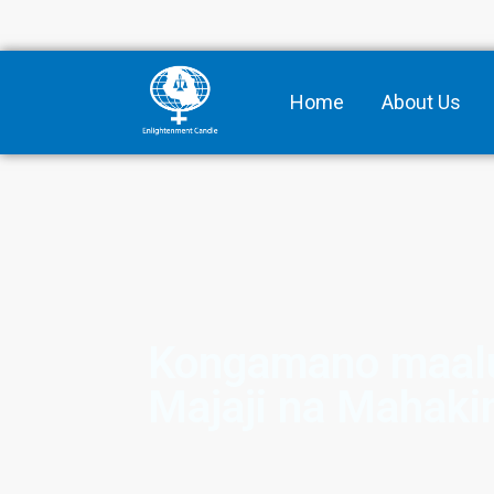
Home
About Us
Kongamano maalum
Majaji na Mahak