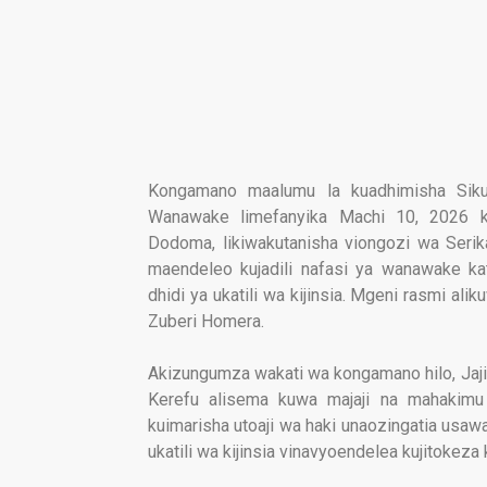
Kongamano maalumu la kuadhimisha Siku
Wanawake limefanyika Machi 10, 2026 ka
Dodoma, likiwakutanisha viongozi wa Seri
maendeleo kujadili nafasi ya wanawake ka
dhidi ya ukatili wa kijinsia. Mgeni rasmi ali
Zuberi Homera.
Akizungumza wakati wa kongamano hilo, Ja
Kerefu alisema kuwa majaji na mahakim
kuimarisha utoaji wa haki unaozingatia usaw
ukatili wa kijinsia vinavyoendelea kujitokeza k