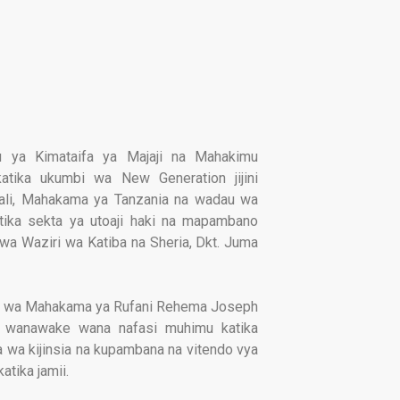
 ya Kimataifa ya Majaji na Mahakimu
tika ukumbi wa New Generation jijini
kali, Mahakama ya Tanzania na wadau wa
tika sekta ya utoaji haki na mapambano
kuwa Waziri wa Katiba na Sheria, Dkt. Juma
ji wa Mahakama ya Rufani Rehema Joseph
u wanawake wana nafasi muhimu katika
a wa kijinsia na kupambana na vitendo vya
atika jamii.