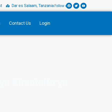
t
Dar es Salaam, Tanzania.
Follow us:
s
Contact Us
Login
a Kimataifa ya