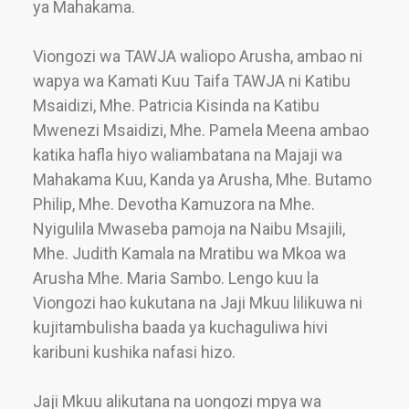
ya Mahakama.
Viongozi wa TAWJA waliopo Arusha, ambao ni
wapya wa Kamati Kuu Taifa TAWJA ni Katibu
Msaidizi, Mhe. Patricia Kisinda na Katibu
Mwenezi Msaidizi, Mhe. Pamela Meena ambao
katika hafla hiyo waliambatana na Majaji wa
Mahakama Kuu, Kanda ya Arusha, Mhe. Butamo
Philip, Mhe. Devotha Kamuzora na Mhe.
Nyigulila Mwaseba pamoja na Naibu Msajili,
Mhe. Judith Kamala na Mratibu wa Mkoa wa
Arusha Mhe. Maria Sambo. Lengo kuu la
Viongozi hao kukutana na Jaji Mkuu lilikuwa ni
kujitambulisha baada ya kuchaguliwa hivi
karibuni kushika nafasi hizo.
Jaji Mkuu alikutana na uongozi mpya wa