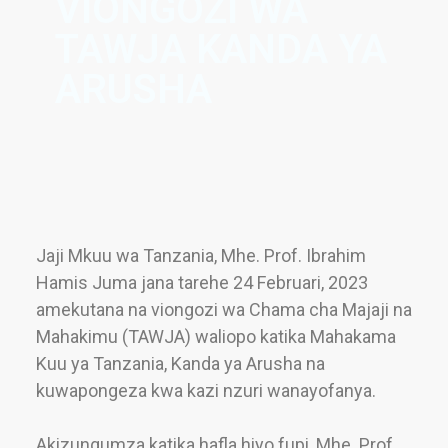
VIONGOZI WA
TAWJA KANDA YA
ARUSHA
Jaji Mkuu wa Tanzania, Mhe. Prof. Ibrahim
Hamis Juma jana tarehe 24 Februari, 2023
amekutana na viongozi wa Chama cha Majaji na
Mahakimu (TAWJA) waliopo katika Mahakama
Kuu ya Tanzania, Kanda ya Arusha na
kuwapongeza kwa kazi nzuri wanayofanya.
Akizungumza katika hafla hiyo fupi, Mhe. Prof.