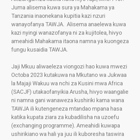
Juma alisema kuwa sura ya Mahakama ya
Tanzania inaonekana kupitia kazi nzuri
wanayofanya TAWJA. Alisema anaelewa kuwa
kazi nyingi wanazofanya ni za kujitolea, hivyo
ameahidi Mahakama itaona namna ya kuongeza
fungu kusaidia TAWJA.
Jaji Mkuu aliwaeleza viongozi hao kuwa mwezi
Octoba 2023 kutakuwa na Mkutano wa Jukwaa
la Majaji Wakuu wa nchi za Kusini mwa Africa
(SACJF) utakaofanyikia Arusha, hivyo waangalie
ni namna gani wanaweza kushiriki kama wana
TAWJA ili kutengeneza mtandao mpana hasa
katika kupata ziara za kubadilisha na uzoefu
(exchanging programme). Ameahidi kuwapa
ushirikiano wa hali ya juu ili kuboresha taswira