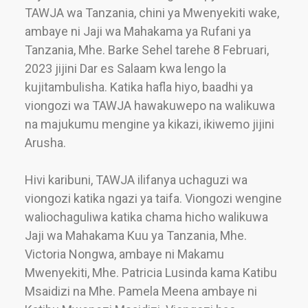
TAWJA wa Tanzania, chini ya Mwenyekiti wake,
ambaye ni Jaji wa Mahakama ya Rufani ya
Tanzania, Mhe. Barke Sehel tarehe 8 Februari,
2023 jijini Dar es Salaam kwa lengo la
kujitambulisha. Katika hafla hiyo, baadhi ya
viongozi wa TAWJA hawakuwepo na walikuwa
na majukumu mengine ya kikazi, ikiwemo jijini
Arusha.
Hivi karibuni, TAWJA ilifanya uchaguzi wa
viongozi katika ngazi ya taifa. Viongozi wengine
waliochaguliwa katika chama hicho walikuwa
Jaji wa Mahakama Kuu ya Tanzania, Mhe.
Victoria Nongwa, ambaye ni Makamu
Mwenyekiti, Mhe. Patricia Lusinda kama Katibu
Msaidizi na Mhe. Pamela Meena ambaye ni