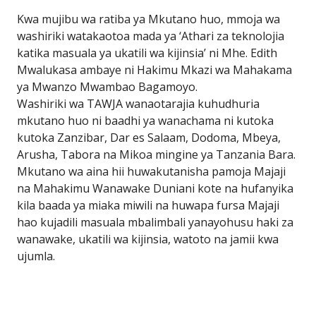
Kwa mujibu wa ratiba ya Mkutano huo, mmoja wa
washiriki watakaotoa mada ya ‘Athari za teknolojia
katika masuala ya ukatili wa kijinsia’ ni Mhe. Edith
Mwalukasa ambaye ni Hakimu Mkazi wa Mahakama
ya Mwanzo Mwambao Bagamoyo.
Washiriki wa TAWJA wanaotarajia kuhudhuria
mkutano huo ni baadhi ya wanachama ni kutoka
kutoka Zanzibar, Dar es Salaam, Dodoma, Mbeya,
Arusha, Tabora na Mikoa mingine ya Tanzania Bara.
Mkutano wa aina hii huwakutanisha pamoja Majaji
na Mahakimu Wanawake Duniani kote na hufanyika
kila baada ya miaka miwili na huwapa fursa Majaji
hao kujadili masuala mbalimbali yanayohusu haki za
wanawake, ukatili wa kijinsia, watoto na jamii kwa
ujumla.