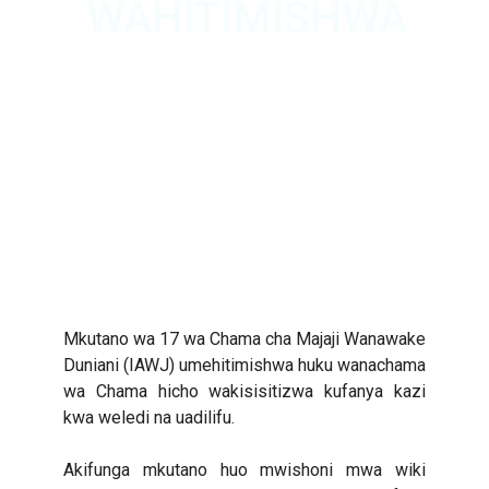
WAHITIMISHWA
Mkutano wa 17 wa Chama cha Majaji Wanawake
Duniani (IAWJ) umehitimishwa huku wanachama
wa Chama hicho wakisisitizwa kufanya kazi
kwa weledi na uadilifu.
Akifunga mkutano huo mwishoni mwa wiki