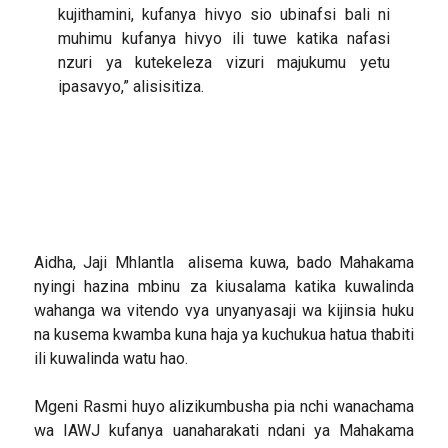
kujithamini, kufanya hivyo sio ubinafsi bali ni
muhimu kufanya hivyo ili tuwe katika nafasi
nzuri ya kutekeleza vizuri majukumu yetu
ipasavyo,” alisisitiza.
Aidha, Jaji Mhlantla alisema kuwa, bado Mahakama
nyingi hazina mbinu za kiusalama katika kuwalinda
wahanga wa vitendo vya unyanyasaji wa kijinsia huku
na kusema kwamba kuna haja ya kuchukua hatua thabiti
ili kuwalinda watu hao.
Mgeni Rasmi huyo alizikumbusha pia nchi wanachama
wa IAWJ kufanya uanaharakati ndani ya Mahakama