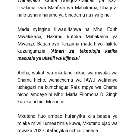
Wanawake katika Uongozi-Mahali pa Kazi
Usalama kwa Maafisa wa Mahakama, Ubaguzi
na biashara haramu ya binadamu na nyingine.
Mada nyingine iliwasilishwa na Mhe. Edith
Mwalukasa, Hakimu kutoka Mahakama ya
Mwanzo Bagamoyo Tanzania mada hiyo ilijikita
kuzungumzia
‘Athari za teknolojia katika
masuala ya ukatili wa kijinsia.’
Aidha, wakati wa mkutano mkuu wa mwaka wa
Chama hicho, wanachama wa IAWJ walifanya
uchaguzi na kumchagua Rais mpya wa Chama
hicho ambaye ni Mhe. Maria Filomena D. Singh
kutoka nchini Morocco.
Mkutano huo ambao hufanyika kila baada ya
miaka miwili umeazimia kuwa, Mkutano ujao wa
mwaka 2027 utafanyikia nchini Canada.