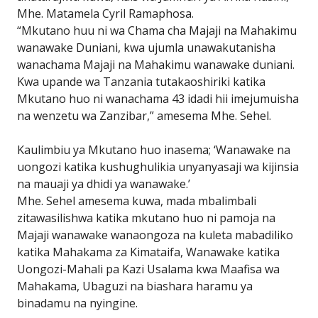
Mhe. Matamela Cyril Ramaphosa.
“Mkutano huu ni wa Chama cha Majaji na Mahakimu
wanawake Duniani, kwa ujumla unawakutanisha
wanachama Majaji na Mahakimu wanawake duniani.
Kwa upande wa Tanzania tutakaoshiriki katika
Mkutano huo ni wanachama 43 idadi hii imejumuisha
na wenzetu wa Zanzibar,” amesema Mhe. Sehel.
Kaulimbiu ya Mkutano huo inasema; ‘Wanawake na
uongozi katika kushughulikia unyanyasaji wa kijinsia
na mauaji ya dhidi ya wanawake.’
Mhe. Sehel amesema kuwa, mada mbalimbali
zitawasilishwa katika mkutano huo ni pamoja na
Majaji wanawake wanaongoza na kuleta mabadiliko
katika Mahakama za Kimataifa, Wanawake katika
Uongozi-Mahali pa Kazi Usalama kwa Maafisa wa
Mahakama, Ubaguzi na biashara haramu ya
binadamu na nyingine.