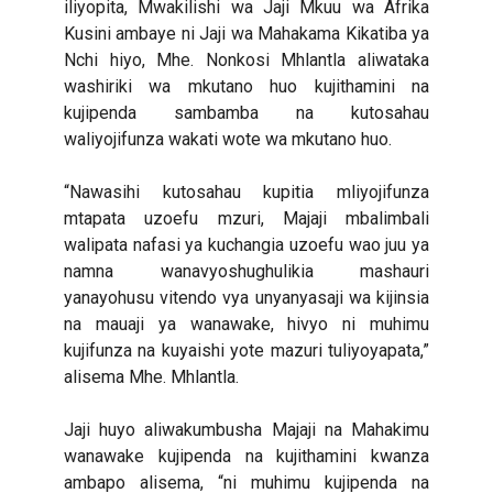
iliyopita, Mwakilishi wa Jaji Mkuu wa Afrika
Kusini ambaye ni Jaji wa Mahakama Kikatiba ya
Nchi hiyo, Mhe. Nonkosi Mhlantla aliwataka
washiriki wa mkutano huo kujithamini na
kujipenda sambamba na kutosahau
waliyojifunza wakati wote wa mkutano huo.
“Nawasihi kutosahau kupitia mliyojifunza
mtapata uzoefu mzuri, Majaji mbalimbali
walipata nafasi ya kuchangia uzoefu wao juu ya
namna wanavyoshughulikia mashauri
yanayohusu vitendo vya unyanyasaji wa kijinsia
na mauaji ya wanawake, hivyo ni muhimu
kujifunza na kuyaishi yote mazuri tuliyoyapata,”
alisema Mhe. Mhlantla.
Jaji huyo aliwakumbusha Majaji na Mahakimu
wanawake kujipenda na kujithamini kwanza
ambapo alisema, “ni muhimu kujipenda na