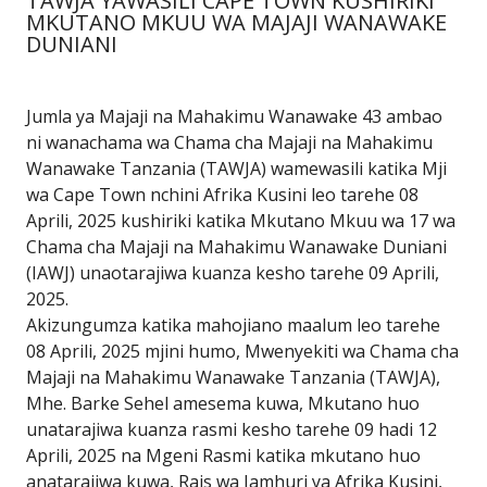
TAWJA YAWASILI CAPE TOWN KUSHIRIKI
MKUTANO MKUU WA MAJAJI WANAWAKE
DUNIANI
Jumla ya Majaji na Mahakimu Wanawake 43 ambao
ni wanachama wa Chama cha Majaji na Mahakimu
Wanawake Tanzania (TAWJA) wamewasili katika Mji
wa Cape Town nchini Afrika Kusini leo tarehe 08
Aprili, 2025 kushiriki katika Mkutano Mkuu wa 17 wa
Chama cha Majaji na Mahakimu Wanawake Duniani
(IAWJ) unaotarajiwa kuanza kesho tarehe 09 Aprili,
2025.
Akizungumza katika mahojiano maalum leo tarehe
08 Aprili, 2025 mjini humo, Mwenyekiti wa Chama cha
Majaji na Mahakimu Wanawake Tanzania (TAWJA),
Mhe. Barke Sehel amesema kuwa, Mkutano huo
unatarajiwa kuanza rasmi kesho tarehe 09 hadi 12
Aprili, 2025 na Mgeni Rasmi katika mkutano huo
anatarajiwa kuwa, Rais wa Jamhuri ya Afrika Kusini,